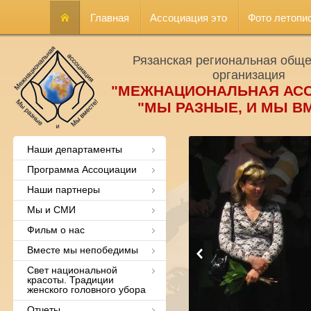
Главная
Ассоциация это
Фото летопи
Рязанская региональная общ
организация
"МЕЖНАЦИОНАЛЬНАЯ АС
"МЫ РАЗНЫЕ, И МЫ В
Наши департаменты
Программа Ассоциации
Наши партнеры
Мы и СМИ
Фильм о нас
Вместе мы непобедимы
Свет национальной
красоты. Традиции
женского головного убора
Отчеты