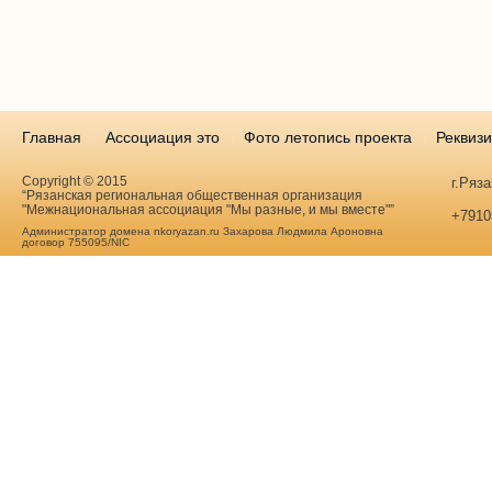
Главная
Ассоциация это
Фото летопись проекта
Реквиз
Copyright © 2015
г.Ряз
“Рязанская региональная общественная организация
"Межнациональная ассоциация "Мы разные, и мы вместе"”
+7910
Администратор домена nkoryazan.ru Захарова Людмила Ароновна
договор 755095/NIC