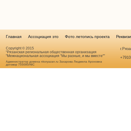
Главная
Ассоциация это
Фото летопись проекта
Реквиз
Copyright © 2015
г.Ряз
“Рязанская региональная общественная организация
"Межнациональная ассоциация "Мы разные, и мы вместе"”
+7910
Администратор домена nkoryazan.ru Захарова Людмила Ароновна
договор 755095/NIC