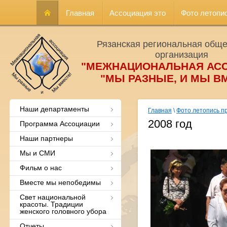
Главная
Ассоциация это
Фото летопи
Рязанская региональная общ
организация
"МЕЖНАЦИОНАЛЬНАЯ АС
"МЫ РАЗНЫЕ, И МЫ В
Наши департаменты
Главная
\
Фото летопись п
2008 год
Программа Ассоциации
Наши партнеры
Мы и СМИ
Фильм о нас
Вместе мы непобедимы
Свет национальной
красоты. Традиции
женского головного убора
Отчеты